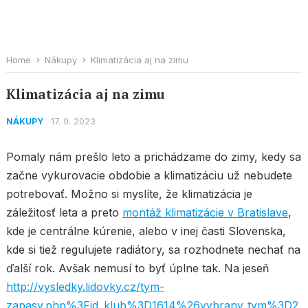
Home
Nákupy
Klimatizácia aj na zimu
Klimatizácia aj na zimu
17. 9. 2023
NÁKUPY
Pomaly nám prešlo leto a prichádzame do zimy, kedy sa
začne vykurovacie obdobie a klimatizáciu už nebudete
potrebovať. Možno si myslíte, že klimatizácia je
záležitosť leta a preto
montáž klimatizácie v Bratislave
,
kde je centrálne kúrenie, alebo v inej časti Slovenska,
kde si tiež regulujete radiátory, sa rozhodnete nechať na
ďalší rok. Avšak nemusí to byť úplne tak. Na jeseň
http://vysledky.lidovky.cz/tym-
zapasy.php%3Fid_klub%3D1614%26vybrany_tym%3D2