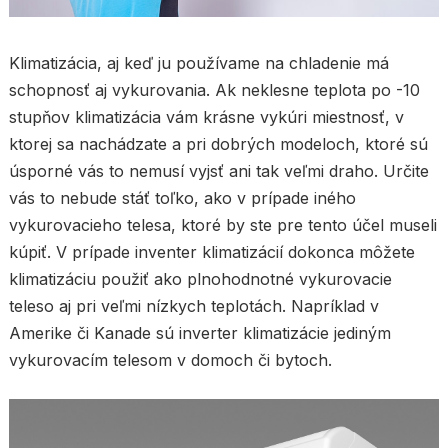
Klimatizácia, aj keď ju používame na chladenie má
schopnosť aj vykurovania. Ak neklesne teplota po -10
stupňov klimatizácia vám krásne vykúri miestnosť, v
ktorej sa nachádzate a pri dobrých modeloch, ktoré sú
úsporné vás to nemusí vyjsť ani tak veľmi draho. Určite
vás to nebude stáť toľko, ako v prípade iného
vykurovacieho telesa, ktoré by ste pre tento účel museli
kúpiť. V prípade inventer klimatizácií dokonca môžete
klimatizáciu použiť ako plnohodnotné vykurovacie
teleso aj pri veľmi nízkych teplotách. Napríklad v
Amerike či Kanade sú inverter klimatizácie jediným
vykurovacím telesom v domoch či bytoch.