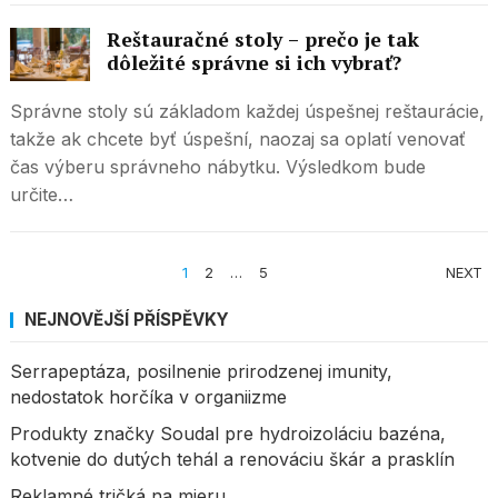
Reštauračné stoly – prečo je tak
dôležité správne si ich vybrať?
Správne stoly sú základom každej úspešnej reštaurácie,
takže ak chcete byť úspešní, naozaj sa oplatí venovať
čas výberu správneho nábytku. Výsledkom bude
určite…
STRÁNKOVÁNÍ
1
2
…
5
NEXT
PŘÍSPĚVKŮ
NEJNOVĚJŠÍ PŘÍSPĚVKY
Serrapeptáza, posilnenie prirodzenej imunity,
nedostatok horčíka v organiizme
Produkty značky Soudal pre hydroizoláciu bazéna,
kotvenie do dutých tehál a renováciu škár a prasklín
Reklamné tričká na mieru