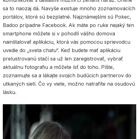
komunikovať s desiatimi mužmi či ženami naraz. Online
sa to naozaj dá. Navyše existuje mnoho zoznamovacích
portálov, ktoré sú bezplatné. Najznámejšími sú Pokec,
Badoo prípadne Facebook. Ak máte po ruke nejaký ten
smartphone môžete si v pohodlí vášho domova
nainštalovať aplikáciu, ktorá vás pomocou sprievodcu
uvedie do „sveta chatu“. Keď budete mať aplikáciu
prelustrovanú stačí sa už len zaregistrovať, vybrať
aktuálnu fotografiu a môžete ísť do toho. Píšte,
zoznamujte sa a lákajte svojich budúcich partnerov do
utkaných sietí. Čo vy viete, možno natrafíte na osudovú
lásku.