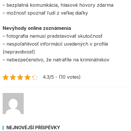
– bezplatná komunikácia, hlasové hovory zdarma
– možnosť spoznať ľudí z veľkej diaľky
Nevýhody online zoznámenia
– fotografia nemusí predstavovať skutočnosť
– nespoľahlivosť informácií uvedených v profile
(nepravdivosť)
– nebezpečenstvo, že natrafíte na kriminálnikov
4.3/5 - (10 votes)
NEJNOVĚJŠÍ PŘÍSPĚVKY