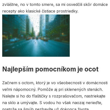
zvláštne, no v tomto smere, sa mi osvedčili skôr domáce
recepty ako klasické čistiace prostriedky.
Najlepším pomocníkom je ocot
Začnem s octom, ktorý je vo všeobecnosti v domácnosti
veľmi nápomocný. Pomôže aj pri sklenených stenách.
Nalejte si ho do fľaštičky s rozprašovačom, nastriekajte
na sklo a umývajte. S vodou ho však naozaj nerieďte,
pretože sa šmúh nezbavíte už dokonca života.