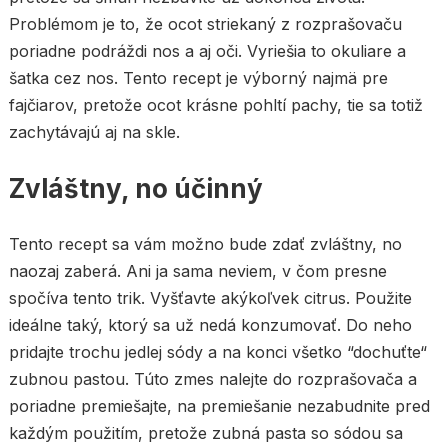
Problémom je to, že ocot striekaný z rozprašovaču
poriadne podráždi nos a aj oči. Vyriešia to okuliare a
šatka cez nos. Tento recept je výborný najmä pre
fajčiarov, pretože ocot krásne pohltí pachy, tie sa totiž
zachytávajú aj na skle.
Zvláštny, no účinný
Tento recept sa vám možno bude zdať zvláštny, no
naozaj zaberá. Ani ja sama neviem, v čom presne
spočíva tento trik. Vyšťavte akýkoľvek citrus. Použite
ideálne taký, ktorý sa už nedá konzumovať. Do neho
pridajte trochu jedlej sódy a na konci všetko “dochuťte“
zubnou pastou. Túto zmes nalejte do rozprašovača a
poriadne premiešajte, na premiešanie nezabudnite pred
každým použitím, pretože zubná pasta so sódou sa