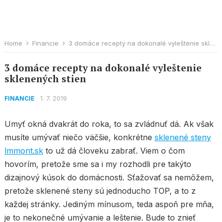
Home
Financie
3 domáce recepty na dokonalé vyleštenie sklenených stien
3 domáce recepty na dokonalé vyleštenie
sklenených stien
1. 7. 2019
FINANCIE
Umyť okná dvakrát do roka, to sa zvládnuť dá. Ak však
musíte umývať niečo väčšie, konkrétne
sklenené steny
lmmont.sk
to už dá človeku zabrať. Viem o čom
hovorím, pretože sme sa i my rozhodli pre takýto
dizajnový kúsok do domácnosti. Sťažovať sa nemôžem,
pretože sklenené steny sú jednoducho TOP, a to z
každej stránky. Jediným mínusom, teda aspoň pre mňa,
je to nekonečné umývanie a leštenie. Bude to znieť