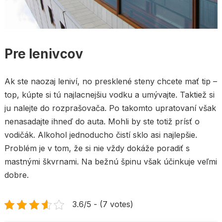
Pre lenivcov
Ak ste naozaj leniví, no presklené steny chcete mať tip –
top, kúpte si tú najlacnejšiu vodku a umývajte. Taktiež si
ju nalejte do rozprašovača. Po takomto upratovaní však
nenasadajte ihneď do auta. Mohli by ste totiž prísť o
vodičák. Alkohol jednoducho čistí sklo asi najlepšie.
Problém je v tom, že si nie vždy dokáže poradiť s
mastnými škvrnami. Na bežnú špinu však účinkuje veľmi
dobre.
3.6/5 - (7 votes)