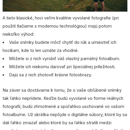
A tieto klasické, hoci veľmi kvalitne vyvolané fotografie (pri
použití tlačiarne s modernou technológiou) majú potom
niekoľko výhod:
Vaše snímky budete môcť chytiť do rúk a umiestniť ich
hocikam, kde to len uznáte za vhodné.
Môžete si z nich vyrobiť váš vlastný pamätný fotoalbum.
Môžete ich niekomu darovať pri špeciálnej príležitosti.
Dajú sa z nich zhotoviť krásne fotoobrazy.
Na záver sa dostávame k tomu, že o vaše obľúbené snímky
tak ľahko neprídete. Keďže budú vyvolané vo forme reálnych
fotografií, budú zhmotnené a spoľahlivo uschované vo vašom
fotoalbume. Už skrátka nepôjde o digitálne súbory, ktoré by sa
dali ľahko zmazať alebo ktoré by sa ľahko stratili medzi