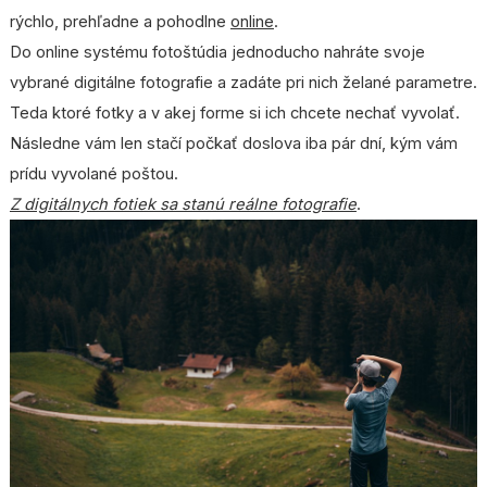
rýchlo, prehľadne a pohodlne
online
.
Do online systému fotoštúdia jednoducho nahráte svoje
vybrané digitálne fotografie a zadáte pri nich želané parametre.
Teda ktoré fotky a v akej forme si ich chcete nechať vyvolať.
Následne vám len stačí počkať doslova iba pár dní, kým vám
prídu vyvolané poštou.
Z digitálnych fotiek sa stanú reálne fotografie
.