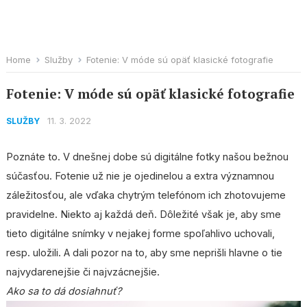
Home
Služby
Fotenie: V móde sú opäť klasické fotografie
Fotenie: V móde sú opäť klasické fotografie
11. 3. 2022
SLUŽBY
Poznáte to. V dnešnej dobe sú digitálne fotky našou bežnou
súčasťou. Fotenie už nie je ojedinelou a extra významnou
záležitosťou, ale vďaka chytrým telefónom ich zhotovujeme
pravidelne. Niekto aj každá deň. Dôležité však je, aby sme
tieto digitálne snímky v nejakej forme spoľahlivo uchovali,
resp. uložili. A dali pozor na to, aby sme neprišli hlavne o tie
najvydarenejšie či najvzácnejšie.
Ako sa to dá dosiahnuť?