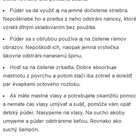
Púder sa dá využiť aj na jemné dočistenie striebra.
Nepoškriabe ho a predsa z neho odstráni nánosy, ktoré
vznikli dlhým skladovaním bez použitia.
Púder sa s obľubou používa aj na čistenie rámov
obrazov. Nepoškodí ich, naopak jemná vrstvička
šikovne odstráni nanesenú špinu.
Hodí sa na čistenie zrkadla. Dobre absorbuje
mastnotu z povrchu a potom stačí iba zotrieť a doleštť
pár kvapkami octového roztoku.
Ak máte mastné vlasy a potrebujete okamžitú pomoc
a nemáte čas vlasy umývať a sušiť, pomôže vám opäť
detský púder. Nasypeme na vlasy. Na sucho akoby
umyjeme a púder odstránime kefou. Rovnako ako
suchý šampón.