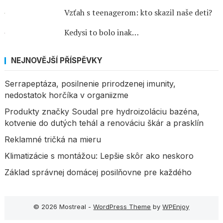
Vzťah s teenagerom: kto skazil naše deti?
Kedysi to bolo inak…
NEJNOVĚJŠÍ PŘÍSPĚVKY
Serrapeptáza, posilnenie prirodzenej imunity,
nedostatok horčíka v organiizme
Produkty značky Soudal pre hydroizoláciu bazéna,
kotvenie do dutých tehál a renováciu škár a prasklín
Reklamné tričká na mieru
Klimatizácie s montážou: Lepšie skôr ako neskoro
Základ správnej domácej posilňovne pre každého
© 2026 Mostreal -
WordPress Theme
by
WPEnjoy