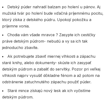
Detský
púder
nahradí balzam po holení u pánov. Aj
mužská tvár po holení bude vďačná príjemnému pocitu,
ktorý získa z detského púdru. Upokojí pokožku a
príjemne vonia.
Chodia vám všade mravce ? Zasypte ich cestičky
práve detským púdrom- nebudú a vy sa ich tak
jednoducho zbavíte.
Ak potrebujete zbaviť miernej vlhkosti a zápachu
staré knihy, alebo dokumenty- skúste ich zasypať
detským púdrom a zabaliť do servítky. Pozor pri veľkej
vlhkosti najprv vysušiť dôkladne fénom a až potom na
odstránenie zatuchnutého zápachu použiť púder.
Staré mince získajú nový lesk ak ich vyčistíme
detským púdrom.