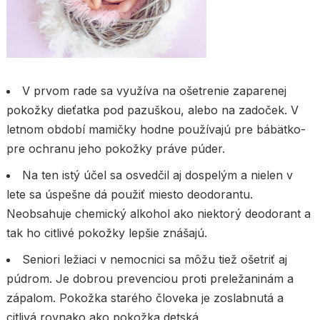
V prvom rade sa využíva na ošetrenie zaparenej
pokožky dieťatka pod pazuškou, alebo na zadoček. V
letnom období mamičky hodne používajú pre bábätko-
pre ochranu jeho pokožky práve púder.
Na ten istý účel sa osvedčil aj dospelým a nielen v
lete sa úspešne dá použiť miesto deodorantu.
Neobsahuje chemický alkohol ako niektorý deodorant a
tak ho citlivé pokožky lepšie znášajú.
Seniori ležiaci v nemocnici sa môžu tiež ošetriť aj
púdrom. Je dobrou prevenciou proti preležaninám a
zápalom. Pokožka starého človeka je zoslabnutá a
citlivá rovnako ako pokožka detská.