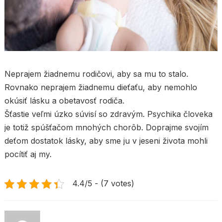
Neprajem žiadnemu rodičovi, aby sa mu to stalo.
Rovnako neprajem žiadnemu dieťaťu, aby nemohlo
okúsiť lásku a obetavosť rodiča.
Šťastie veľmi úzko súvisí so zdravým. Psychika človeka
je totiž spúšťačom mnohých chorôb. Doprajme svojím
deťom dostatok lásky, aby sme ju v jeseni života mohli
pocítiť aj my.
4.4/5 - (7 votes)