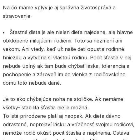
Na čo máme vplyv je aj správna životospráva a
stravovanie-
Šťastné dieťa je ale nielen dieťa najedené, ale hlavne
obklopené milujúcimi rodičmi. Toto sa nezmení ani
vekom. Ani vtedy, keď už naše deti opustia rodinné
hniezdu a vytvoria si vlastnú rodinu. Pocit šťastia v nej
nebude úplný ak tam bude chýbať láska, tolerancia a
pochopenie a zároveň im do vienka z rodičovského
domu toto nebude dané.
Je to ako chýbajúca noha na stoličke. Ak nemáme
všetky- stabilita šťastia nie je možná.
To isté prirodzene platí aj naopak. Ak dieťa,dávno
odrastené, neprejaví lásku a vďačnosť svojmu rodičovi,
nemôže rodič okúsiť pocit šťastia a naplnenia. Ostáva