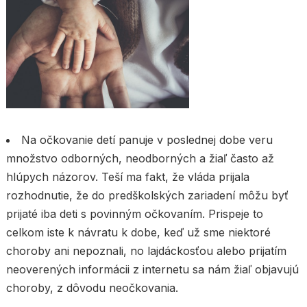
Na očkovanie detí panuje v poslednej dobe veru
množstvo odborných, neodborných a žiaľ často až
hlúpych názorov. Teší ma fakt, že vláda prijala
rozhodnutie, že do predškolských zariadení môžu byť
prijaté iba deti s povinným očkovaním. Prispeje to
celkom iste k návratu k dobe, keď už sme niektoré
choroby ani nepoznali, no lajdáckosťou alebo prijatím
neoverených informácii z internetu sa nám žiaľ objavujú
choroby, z dôvodu neočkovania.