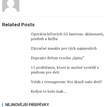
Related Posts
Operácia kŕčových žíl laserom: skúsenosti,
priebeh a liečba
Zázračné masáže pre tých najmenších
Doprajte deťom trochu „špiny“
11 problémov, ktoré je možné vyriešiť s
púdrom pre deti
Vzťah s teenagerom: kto skazil naše deti?
Kedysi to bolo inak…
NEJNOVĚJŠÍ PŘÍSPĚVKY