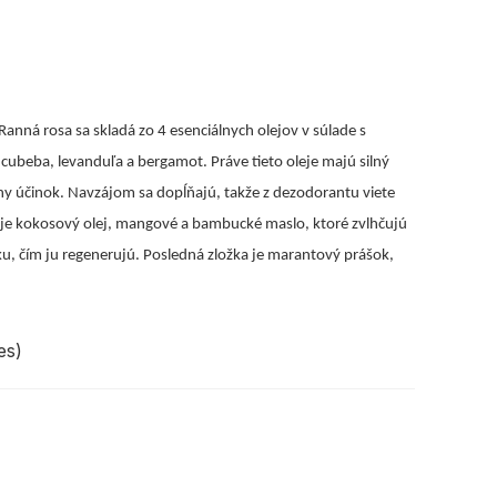
nná rosa sa skladá zo 4 esenciálnych olejov v súlade s
 cubeba, levanduľa a bergamot. Práve tieto oleje majú silný
álny účinok. Navzájom sa dopĺňajú, takže z dezodorantu viete
e kokosový olej, mangové a bambucké maslo, ktoré zvlhčujú
, čím ju regenerujú. Posledná zložka je marantový prášok,
es)