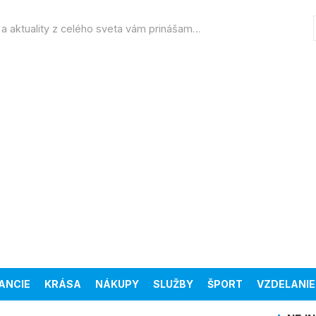
Správy, novinky a aktuality z celého sveta vám prinášame každý deň v týždni, počas celého roka, a to všetko úplne zadarmo a z pohodlia vášho domova.
ANCIE
KRÁSA
NÁKUPY
SLUŽBY
ŠPORT
VZDELANIE