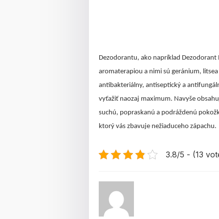
Dezodorantu, ako napríklad Dezodorant Ra
aromaterapiou a nimi sú geránium, litsea
antibakteriálny, antiseptický a antifung
vyťažiť naozaj maximum. Navyše obsahuj
suchú, popraskanú a podráždenú pokožku
ktorý vás zbavuje nežiaduceho zápachu.
3.8/5 - (13 vot