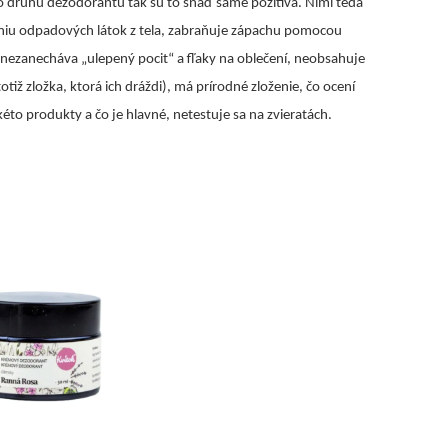
o druhu dezodorantu tak sú to snáď samé pozitíva. Nimi teda
niu odpadových látok z tela, zabraňuje zápachu pomocou
 nezanecháva „ulepený pocit“ a fľaky na oblečení, neobsahuje
tiž zložka, ktorá ich dráždi), má prírodné zloženie, čo ocení
to produkty a čo je hlavné, netestuje sa na zvieratách.