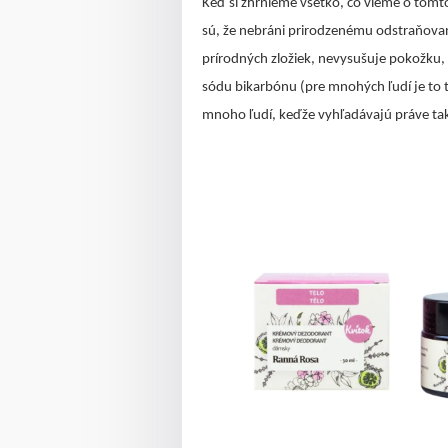
Keď si zhrnieme všetko, čo vieme o tomt
sú, že nebráni prirodzenému odstraňova
prírodných zložiek, nevysušuje pokožku,
sódu bikarbónu (pre mnohých ľudí je to to
mnoho ľudí, keďže vyhľadávajú práve také