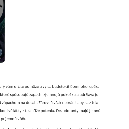
torý vám určite pomôže a vy sa budete cítiť omnoho lepšie.
, ktoré spôsobujú zápach, zjemňujú pokožku a udržiava ju
 zápachom na dosah. Zároveň však nebráni, aby sa z tela
odlivé látky z tela, čiže poteniu. Dezodoranty majú jemnú
á príjemnú vôňu.