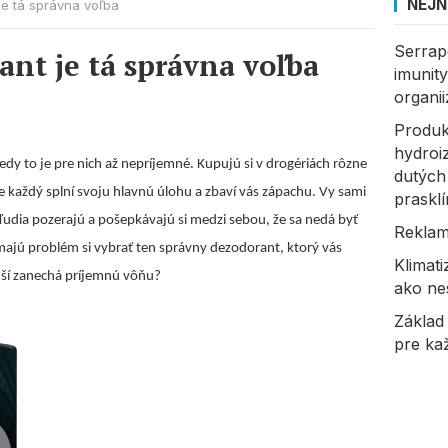
NEJN
je tá správna voľba
Serrap
ant je tá správna voľba
imunit
organi
Produk
hydroi
edy to je pre nich až nepríjemné. Kupujú si v drogériách rôzne
dutých
e každý splní svoju hlavnú úlohu a zbaví vás zápachu. Vy sami
prasklí
 ľudia pozerajú a pošepkávajú si medzi sebou, že sa nedá byť
Reklam
 majú problém si vybrať ten správny dezodorant, ktorý vás
Klimat
ší zanechá príjemnú vôňu?
ako ne
Základ
pre ka