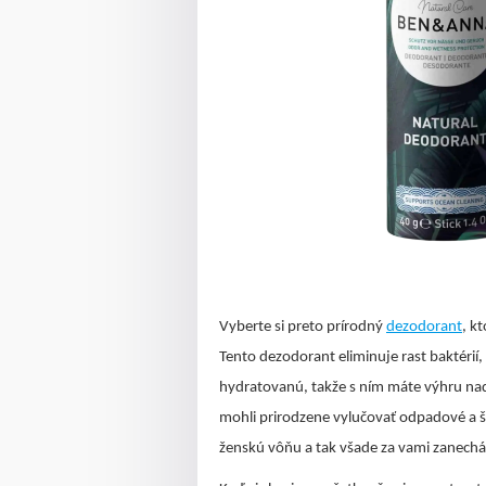
Vyberte si preto prírodný
dezodorant
, k
Tento dezodorant eliminuje rast baktérií
hydratovanú, takže s ním máte výhru nad
mohli prirodzene vylučovať odpadové a šk
ženskú vôňu a tak všade za vami zanech